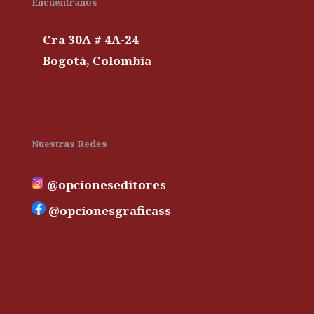
Encuéntranos
Cra 30A # 4A-24
Bogotá, Colombia
Nuestras Redes
@opcioneseditores
@opcionesgraficass