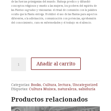
de las fuerzas primigenias del mundo. Huitaqa predico y difundió
conceptos religiosos y enseño a las mujeres, los poderes del espíritu de
las
Plantas sagradas
y visionarias: el ritual de comunión con la palabra
oculta que la Planta entrega. Prohibió el uso de las Plantas para aspectos
diferentes, a la adivinación, comunicación con potencias, aprehensión
del conocimiento, cura en enfermedades y el trabajo en el silencio.
Guaya
Añadir al carrito
Huitaqa
La
Madre
de
la
Categorías:
Books
,
Cultura
,
lectura
,
Uncategorized
sabiduría
Etiquetas:
Cultura Muisca
,
naturaleza
,
sabiduría
y
de
Productos relacionados
la
medicina
cantidad