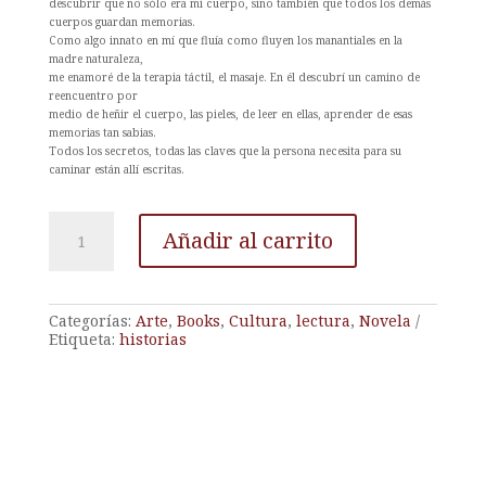
descubrir que no sólo era mi cuerpo, sino también que todos los demás
cuerpos guardan memorias.
Como algo innato en mí que fluía como fluyen los manantiales en la
madre naturaleza,
me enamoré de la terapia táctil, el masaje. En él descubrí un camino de
reencuentro por
medio de heñir el cuerpo, las pieles, de leer en ellas, aprender de esas
memorias tan sabias.
Todos los secretos, todas las claves que la persona necesita para su
caminar están allí escritas.
Labrando
Añadir al carrito
mi
armadura
cantidad
Categorías:
Arte
,
Books
,
Cultura
,
lectura
,
Novela
Etiqueta:
historias